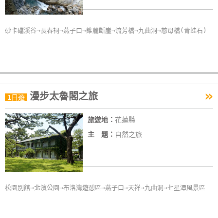
卡
訂
砂卡礑溪谷→長春祠→燕子口→錐麓斷崖→流芳橋→九曲洞→慈母橋(青蛙石)
房
請
款
收
»
漫步太魯閣之旅
1日遊
據
旅遊地：
花蓮縣
合
主 題：
自然之旅
作
提
案
松園別館→北濱公園→布洛灣遊憩區→燕子口→天祥→九曲洞→七星潭風景區
飯
店
合