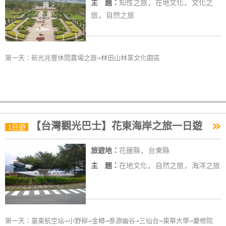
主 題：
知性之旅, 在地文化, 文化之
玩
旅, 自然之旅
樂
地
圖
第一天：新光兆豐休閒農場之旅→林田山林業文化園區
顧
客
服
務
»
【台灣觀光巴士】花東海岸之旅一日遊
1日遊
顧
旅遊地：
花蓮縣, 台東縣
客
滿
主 題：
在地文化, 自然之旅, 海洋之旅
意
度
第一天：臺東航空站→小野柳→金樽→泰源幽谷→三仙台→東華大學→慶修院
訂