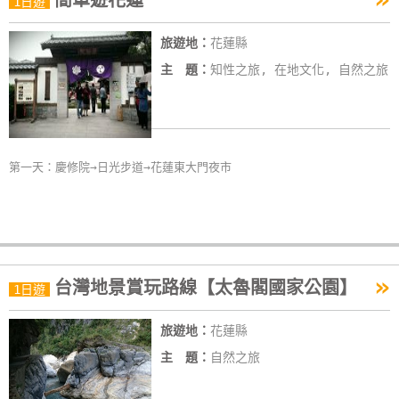
簡單遊花蓮
1日遊
線
上
旅遊地：
花蓮縣
客
主 題：
知性之旅, 在地文化, 自然之旅
服
紅
利
第一天：慶修院→日光步道→花蓮東大門夜市
查
詢
訂
»
台灣地景賞玩路線【太魯閣國家公園】
1日遊
房
Q&A
旅遊地：
花蓮縣
主 題：
自然之旅
國
旅