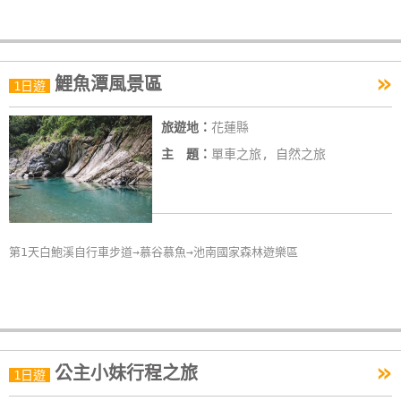
»
鯉魚潭風景區
1日遊
旅遊地：
花蓮縣
主 題：
單車之旅, 自然之旅
第1天白鮑溪自行車步道→慕谷慕魚→池南國家森林遊樂區
»
公主小妹行程之旅
1日遊