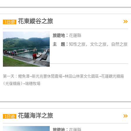
作
»
花東縱谷之旅
1日遊
廠
商
旅遊地：
花蓮縣
合
主 題：
知性之旅, 文化之旅, 自然之旅
作
旅
伴
第一天：鯉魚潭→新光兆豐休閒農場→林田山林業文化園區→花蓮觀光糖廠
計
(光復糖廠)→瑞穗牧場
劃
商
»
花蓮海洋之旅
品
1日遊
宣
傳
旅遊地：
花蓮縣