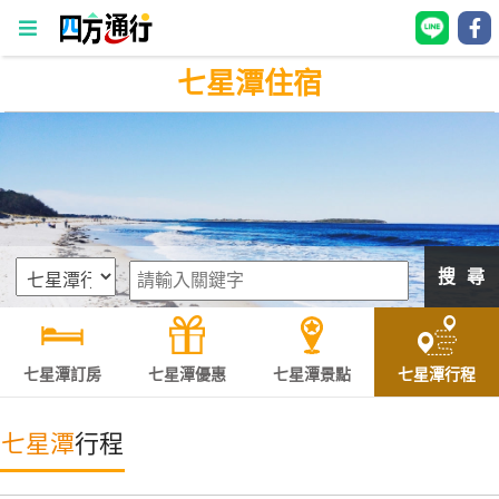
七星潭住宿
四
方
通
行
訂
房
搜 尋
台
灣
訂
七星潭訂房
七星潭優惠
七星潭景點
七星潭行程
房
七星潭
行程
直接跟飯店訂房
HOT