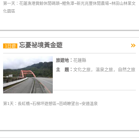
第一天：花蓮漁港賞鯨休閒碼頭→鯉魚潭→新光兆豐休閒農場→林田山林業文
化園區
»
忘憂祕境黃金遊
1日遊
旅遊地：
花蓮縣
主 題：
文化之旅, 溫泉之旅, 自然之旅
第1天：長虹橋→石梯坪遊憩區→芭崎瞭望台→安通溫泉