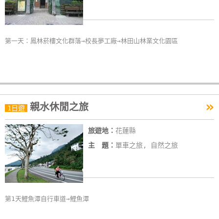
第一天：鳳林菸樓文化群落→校長夢工廠→林田山林業文化園區
»
親水休閒之旅
1日遊
旅遊地：
花蓮縣
主 題：
單車之旅, 自然之旅
第1天鯉魚潭自行車道→鯉魚潭