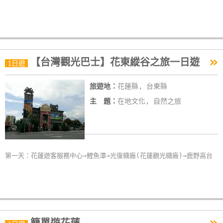
單
管
理
»
【台灣觀光巴士】花東縱谷之旅一日遊
1日遊
會
員
旅遊地：
花蓮縣, 台東縣
帳
主 題：
在地文化, 自然之旅
戶
客
服
第一天：花蓮遊客服務中心→鯉魚潭→光復糖廠(花蓮觀光糖廠)→鹿野高台
聯
絡
單
»
Line