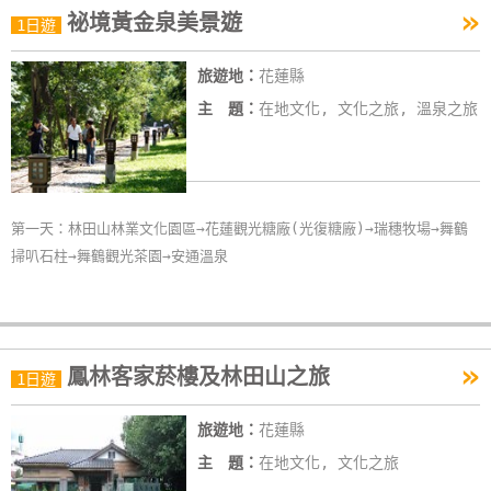
»
祕境黃金泉美景遊
1日遊
旅遊地：
花蓮縣
主 題：
在地文化, 文化之旅, 溫泉之旅
第一天：林田山林業文化園區→花蓮觀光糖廠(光復糖廠)→瑞穗牧場→舞鶴
掃叭石柱→舞鶴觀光茶園→安通溫泉
»
鳳林客家菸樓及林田山之旅
1日遊
旅遊地：
花蓮縣
主 題：
在地文化, 文化之旅