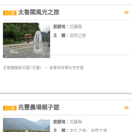
»
太魯閣風光之旅
1日遊
旅遊地：
花蓮縣
主 題：
自然之旅
太魯閣國家公園(花蓮) → 長春祠至禪光寺步道
»
兆豐農場親子遊
1日遊
旅遊地：
花蓮縣
主 題：
文化之旅, 自然之旅