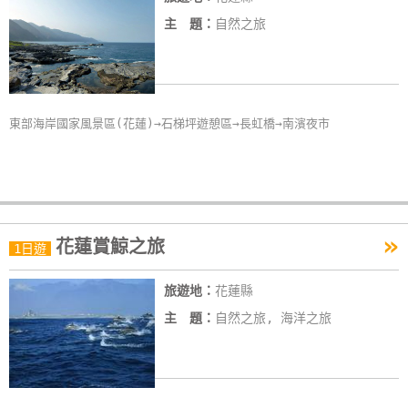
主 題：
自然之旅
東部海岸國家風景區(花蓮)→石梯坪遊憩區→長虹橋→南濱夜市
»
花蓮賞鯨之旅
1日遊
旅遊地：
花蓮縣
主 題：
自然之旅, 海洋之旅