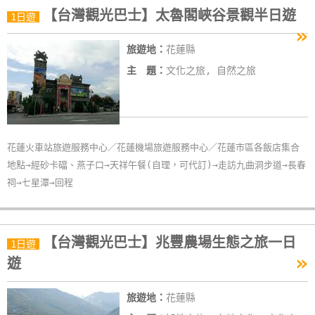
【台灣觀光巴士】太魯閣峽谷景觀半日遊
特
1日遊
»
色
旅遊地：
花蓮縣
民
宿
主 題：
文化之旅, 自然之旅
全
球
花蓮火車站旅遊服務中心／花蓮機場旅遊服務中心／花蓮市區各飯店集合
租
地點→經砂卡礑、燕子口→天祥午餐(自理，可代訂)→走訪九曲洞步道→長春
車
祠→七星潭→回程
網
紅
【台灣觀光巴士】兆豐農場生態之旅一日
1日遊
帶
»
遊
你
玩
旅遊地：
花蓮縣