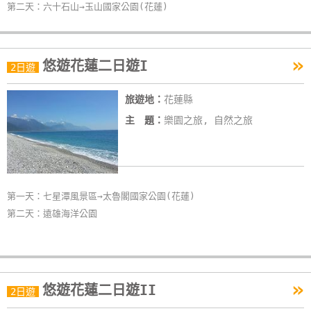
第二天：六十石山→玉山國家公園(花蓮)
單
管
理
»
悠遊花蓮二日遊I
2日遊
會
旅遊地：
花蓮縣
員
主 題：
樂園之旅, 自然之旅
帳
戶
客
第一天：七星潭風景區→太魯閣國家公園(花蓮)
服
第二天：遠雄海洋公園
聯
絡
單
»
悠遊花蓮二日遊II
2日遊
Line