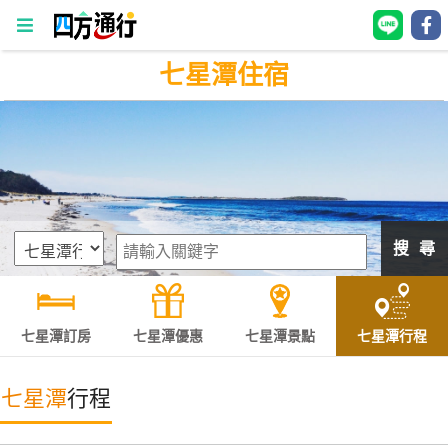
七星潭住宿
四
方
通
行
訂
房
搜 尋
台
灣
訂
七星潭訂房
七星潭優惠
七星潭景點
七星潭行程
房
七星潭
行程
直接跟飯店訂房
HOT