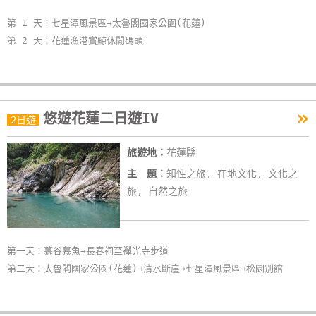
卡
第 1 天：七星潭風景區→太魯閣國家公園(花蓮)
訂
第 2 天：花蓮漁港賞鯨休閒碼頭
房
請
»
款
悠遊花蓮二日遊IV
2日遊
收
據
旅遊地：
花蓮縣
主 題：
知性之旅, 在地文化, 文化之
合
旅, 自然之旅
作
提
案
第一天：慕谷慕魚→長春祠至禪光寺步道
第二天：太魯閣國家公園(花蓮)→清水斷崖→七星潭風景區→松園別館
飯
店
合