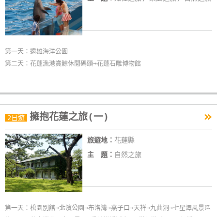
第一天：遠雄海洋公園
第二天：花蓮漁港賞鯨休閒碼頭→花蓮石雕博物館
»
擁抱花蓮之旅(一)
2日遊
旅遊地：
花蓮縣
主 題：
自然之旅
第一天：松園別館→北濱公園→布洛灣→燕子口→天祥→九曲洞→七星潭風景區