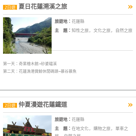
»
夏日花蓮溯溪之旅
特
2日遊
色
旅遊地：
花蓮縣
民
宿
主 題：
知性之旅, 文化之旅, 自然之旅
全
球
第一天：奇業檜木館→砂婆礑溪
租
第二天：花蓮漁港賞鯨休閒碼頭→慕谷慕魚
車
網
紅
»
仲夏漫遊花蓮鐵道
2日遊
帶
你
旅遊地：
花蓮縣
玩
主 題：
在地文化, 購物之旅, 單車之