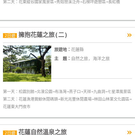
第二天：花東縱谷國家風景區→秀姑巒溪泛舟→石梯坪遊憩區→長虹橋
»
擁抱花蓮之旅(二)
2日遊
旅遊地：
花蓮縣
主 題：
自然之旅, 海洋之旅
第一天：松園別館→北濱公園→布洛灣→燕子口→天祥→九曲洞→七星潭風景區
第二天：花蓮漁港賞鯨休閒碼頭→新光兆豐休閒農場→林田山林業文化園區→
花蓮東大門夜市
»
花蓮自然溫泉之旅
2日遊