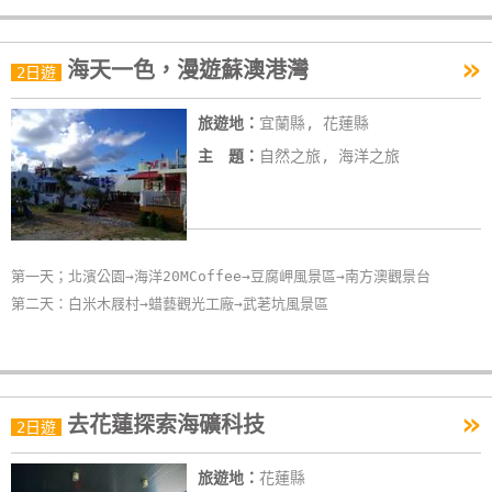
»
海天一色，漫遊蘇澳港灣
2日遊
旅遊地：
宜蘭縣, 花蓮縣
主 題：
自然之旅, 海洋之旅
第一天；北濱公園→海洋20MCoffee→豆腐岬風景區→南方澳觀景台
第二天：白米木屐村→蜡藝觀光工廠→武荖坑風景區
»
去花蓮探索海礦科技
2日遊
旅遊地：
花蓮縣