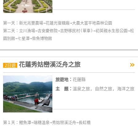
第一天：新光兆豐農場→花蓮光復糖廠→大農大富平地森林公園
第二天：立川漁場→吉安慶修院→吉野移民村(單車)→初英親水生態公園→松
園別館→七星潭→柴魚博物館
»
花蓮秀姑巒溪泛舟之旅
2日遊
旅遊地：
花蓮縣
主 題：
溫泉之旅, 自然之旅, 海洋之旅
第１天：鯉魚潭→瑞穗溫泉→秀姑巒溪泛舟→長虹橋
第２天：石梯坪遊憩區→磯崎海濱遊憩區→遠雄海洋公園