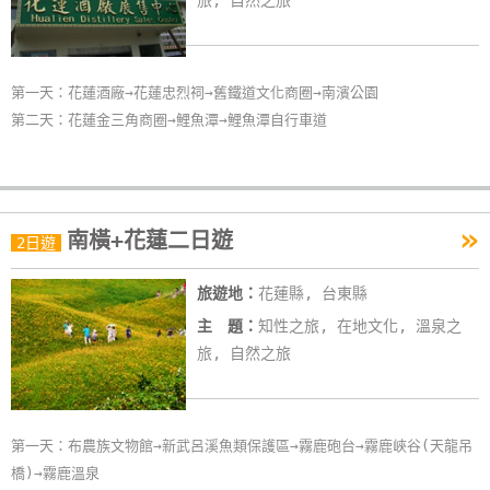
旅, 自然之旅
玩
樂
地
第一天：花蓮酒廠→花蓮忠烈祠→舊鐵道文化商圈→南濱公園
圖
第二天：花蓮金三角商圈→鯉魚潭→鯉魚潭自行車道
顧
客
服
»
務
南橫+花蓮二日遊
2日遊
旅遊地：
花蓮縣, 台東縣
顧
主 題：
知性之旅, 在地文化, 溫泉之
客
旅, 自然之旅
滿
意
度
第一天：布農族文物館→新武呂溪魚類保護區→霧鹿砲台→霧鹿峽谷(天龍吊
橋)→霧鹿溫泉
訂