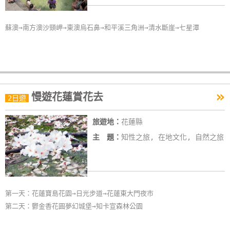
蘇澳→南方澳沙頸岬→東澳烏石鼻→和平溪三角洲→清水斷崖→七星潭
»
慢遊花蓮賞花去
2日遊
旅遊地：
花蓮縣
主 題：
知性之旅, 在地文化, 自然之旅
第一天：花蓮寶島花園→日光步道→花蓮東大門夜市
第二天：鬱金香花圓夢幻城堡→知卡宣森林公園