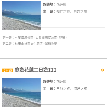
旅遊地：
花蓮縣
線
上
主 題：
知性之旅, 自然之旅
客
服
第一天：七星潭風景區→太魯閣國家公園(花蓮)
紅
第二天：林田山林業文化園區→瑞穗牧場
利
查
詢
»
悠遊花蓮二日遊III
2日遊
訂
房
旅遊地：
花蓮縣
Q&A
主 題：
自然之旅, 海洋之旅
國
旅