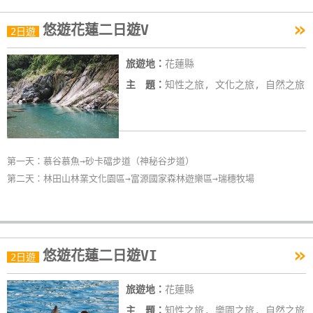
作
»
悠遊花蓮二日遊V
2日遊
廠
旅遊地：
花蓮縣
商
主 題：
知性之旅, 文化之旅, 自然之旅
合
作
旅
第一天：慕谷慕魚→砂卡礑步道（神秘谷步道）
伴
第二天：林田山林業文化園區→富源國家森林遊樂區→瑞穗牧場
計
劃
»
悠遊花蓮二日遊VI
2日遊
商
品
旅遊地：
花蓮縣
宣
傳
主 題：
知性之旅, 樂園之旅, 自然之旅