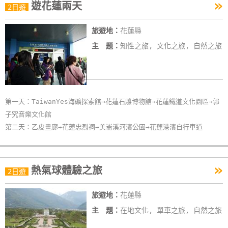
»
遊花蓮兩天
2日遊
旅遊地：
花蓮縣
主 題：
知性之旅, 文化之旅, 自然之旅
第一天：TaiwanYes海礦探索館→花蓮石雕博物館→花蓮鐵道文化園區→郭
子究音樂文化館
第二天：乙皮畫廊→花蓮忠烈祠→美崙溪河濱公園→花蓮港濱自行車道
»
熱氣球體驗之旅
2日遊
旅遊地：
花蓮縣
主 題：
在地文化, 單車之旅, 自然之旅