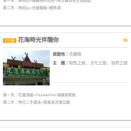
第一天：赤柯山→舞鶴掃叭石柱→馬太鞍濕地生態園區
第二天：林田山→光復糖廠→鯉魚潭
»
花海時光伴隨你
2日遊
旅遊地：
花蓮縣
主 題：
知性之旅, 文化之旅, 自然之旅
第一天：花蓮酒廠→TaiwanYes海礦探索館
第二天：時光二手書店→美崙溪河濱公園