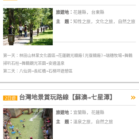
旅遊地：
花蓮縣, 台東縣
主 題：
知性之旅, 文化之旅, 自然之旅
第一天：林田山林業文化園區→花蓮觀光糖廠(光復糖廠)→瑞穗牧場→舞鶴
掃叭石柱→舞鶴觀光茶園→安通溫泉
第二天：八仙洞→長虹橋→石梯坪遊憩區
»
台灣地景賞玩路線【蘇澳→七星潭】
2日遊
旅遊地：
宜蘭縣, 花蓮縣
主 題：
溫泉之旅, 自然之旅