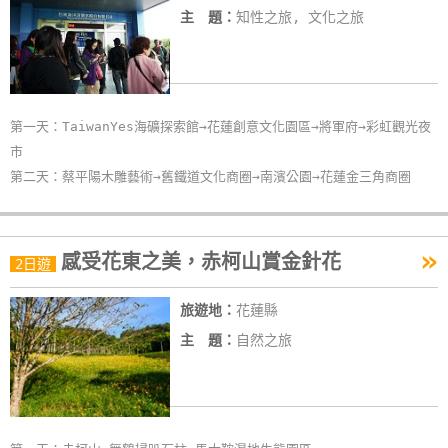
主 題：
知性之旅, 文化之旅
第一天：TaiwanYes海礦探索館→花蓮創意文化園區→將軍府→彩虹觀光夜
市
第二天：蔡平陽木雕藝術→舊鐵道文化商圈→南濱公園→花蓮金三角商圈
»
感受花東之美，赤柯山賞金針花
2日遊
旅遊地：
花蓮縣
主 題：
自然之旅