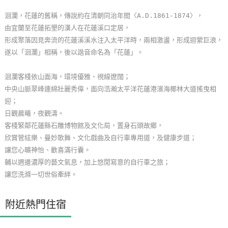
玩
洄瀾，花蓮的舊稱，傳說約在清朝同治年間〈A.D.1861-1874〉，
樂
由宜蘭至花蓮拓墾的漢人在花蓮溪口定居，
地
形成聚落因見奔流的花蓮溪溪水注入太平洋時，兩相激盪，形成迴縈巨浪，
圖
遂以「洄瀾」相稱，後以諧音命名為「花蓮」。
顧
洄瀾客棧依山面海，環境優雅、視線遼闊；
客
中央山脈翠峰連綿壯麗秀偉，面向浩瀚太平洋花蓮港濱海椰林大道搖曳相
服
迎；
務
日觀晨曦，夜觀濤。
客棧緊鄰花蓮縣石雕博物館及文化局，置身石頭故鄉，
欣賞管絃樂、曼妙歌舞、文化戲曲及自行車專用道，及健康步道；
顧
讓您心曠神怡、歡喜滿行囊。
客
輔以週邊濃厚的藝文氣息，加上悠閒寫意的自行車之旅；
滿
讓您洗滌一切世俗牽絆。
意
度
附近熱門住宿
訂