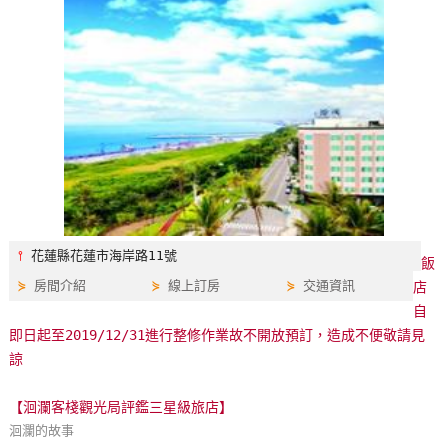
特
色
民
宿
全
球
租
車
⫯
花蓮縣花蓮市海岸路11號
飯
⋟
房間介紹
⋟
線上訂房
⋟
交通資訊
店
網
自
紅
即日起至2019/12/31進行整修作業故不開放預訂，造成不便敬請見
帶
諒
你
玩
【洄瀾客棧觀光局評鑑三星級旅店】
洄瀾的故事