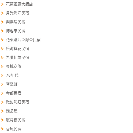
⋟
花蓮福康大飯店
單
⋟
月光海洋民宿
管
理
⋟
樂樂居民宿
⋟
博客來民宿
⋟
花東漫活亞綠亞民宿
會
員
⋟
松海與花民宿
帳
⋟
希臘仙境民宿
戶
⋟
東城商旅
⋟
70年代
客
⋟
客至軒
服
⋟
金都民宿
聯
⋟
微甜彩虹民宿
絡
⋟
漾品屋
單
⋟
眠月樓民宿
⋟
香風民宿
Line