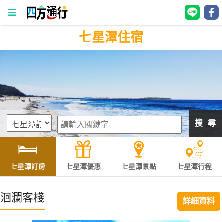
七星潭住宿
四
方
通
行
訂
房
搜 尋
台
灣
訂
七星潭訂房
七星潭優惠
七星潭景點
七星潭行程
房
洄瀾客棧
詳細資料
直接跟飯店訂房
HOT