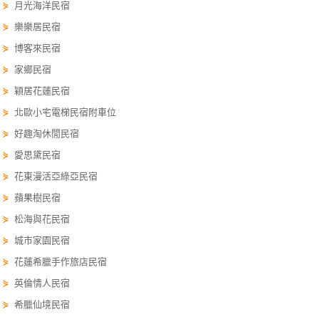
⋟
月光海洋民宿
單
⋟
樂樂居民宿
管
⋟
博客來民宿
理
⋟
家鄉民宿
⋟
穎居花蓮民宿
會
⋟
北歐小宅電梯民宿附車位
員
帳
⋟
好趣淘休閒民宿
戶
⋟
愛思黛民宿
⋟
花東漫活亞綠亞民宿
⋟
蘋果樹民宿
客
服
⋟
松海與花民宿
聯
⋟
城市家園民宿
絡
⋟
花蓮希臘手作旅店民宿
單
⋟
英倫情人民宿
⋟
希臘仙境民宿
Line