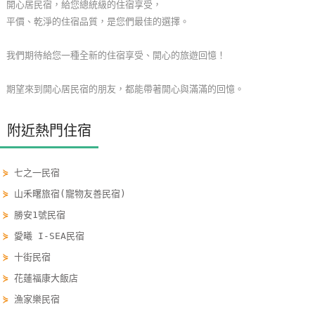
開心居民宿，給您總統級的住宿享受，
玩
平價、乾淨的住宿品質，是您們最佳的選擇。
樂
地
我們期待給您一種全新的住宿享受、開心的旅遊回憶！
圖
期望來到開心居民宿的朋友，都能帶著開心與滿滿的回憶。
顧
客
附近熱門住宿
服
務
⋟
七之一民宿
⋟
山禾曙旅宿(寵物友善民宿)
顧
客
⋟
勝安1號民宿
滿
⋟
愛曦 I-SEA民宿
意
⋟
十街民宿
度
⋟
花蓮福康大飯店
⋟
漁家樂民宿
訂