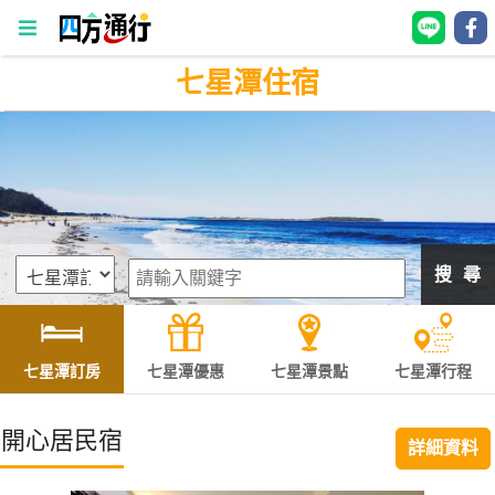
七星潭住宿
四
方
通
行
訂
房
搜 尋
台
灣
訂
七星潭訂房
七星潭優惠
七星潭景點
七星潭行程
房
開心居民宿
詳細資料
直接跟飯店訂房
HOT