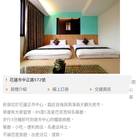
特
色
民
宿
全
球
租
車
⫯
花蓮市中正路572號
開
⋟
房間介紹
⋟
線上訂房
⋟
交通資訊
心
網
居
紅
民宿位於花蓮正市中心，臨近自強與南濱兩大觀光夜市，
帶
旁邊有大麥當勞、85度C及星巴克等知名餐廳，
你
步行3分鐘即可到達市中心的鐵道商圈，
玩
餐廳、小吃、便利商店、名產店林立，
不論您是旅遊、出差洽公、渡假，